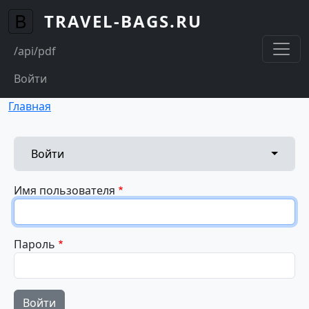
Перейти к основному содержанию
TRAVEL-BAGS.RU
usermenu
/api/pdf
Войти
Строка навигации
Главная
Главные вкладки
Toggle 
Войти
Имя пользователя
Пароль