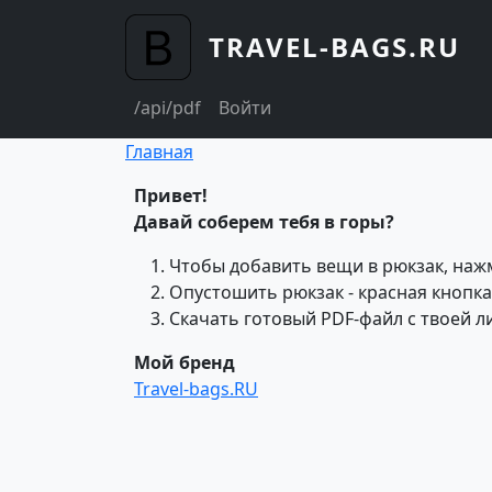
Перейти к основному содержанию
TRAVEL-BAGS.RU
usermenu
/api/pdf
Войти
Строка навигации
Главная
Привет!
Давай соберем тебя в горы?
Чтобы добавить вещи в рюкзак, нажм
Опустошить рюкзак - красная кнопка
Скачать готовый PDF-файл с твоей 
Мой бренд
Travel-bags.RU