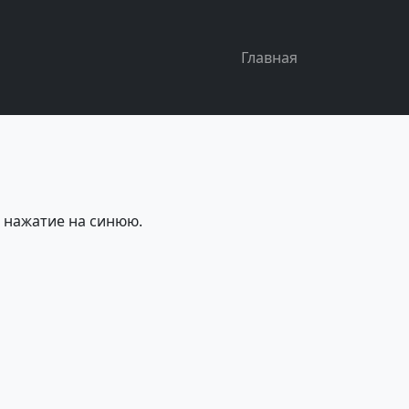
Основная н
Главная
о нажатие на синюю.